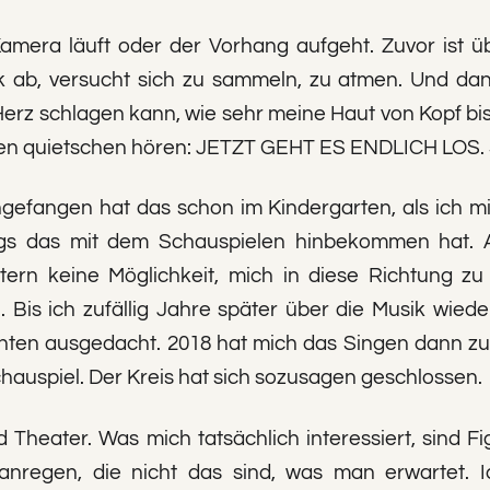
amera läuft oder der Vorhang aufgeht. Zuvor ist üb
 ab, versucht sich zu sammeln, zu atmen. Und dann 
rz schlagen kann, wie sehr meine Haut von Kopf bis F
gnügen quietschen hören: JETZT GEHT ES ENDLICH LO
efangen hat das schon im Kindergarten, als ich mit 
ngs das mit dem Schauspielen hinbekommen hat. Ab
tern keine Möglichkeit, mich in diese Richtung zu
 Bis ich zufällig Jahre später über die Musik wied
ten ausgedacht. 2018 hat mich das Singen dann zu
auspiel. Der Kreis hat sich sozusagen geschlossen.
d Theater. Was mich tatsächlich interessiert, sind F
regen, die nicht das sind, was man erwartet. Ich