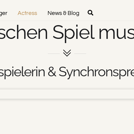
Search
ger
Actress
News & Blog
schen Spiel muss
pielerin & Synchronspr